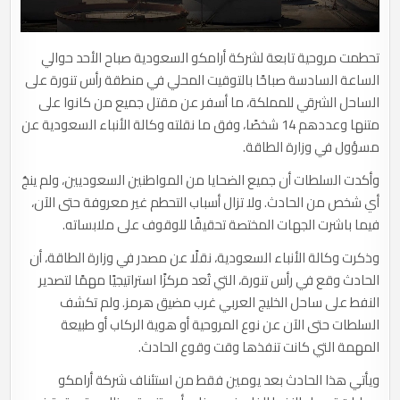
تحطمت مروحية تابعة لشركة أرامكو السعودية صباح الأحد حوالي
الساعة السادسة صباحًا بالتوقيت المحلي في منطقة رأس تنورة على
الساحل الشرقي للمملكة، ما أسفر عن مقتل جميع من كانوا على
متنها وعددهم 14 شخصًا، وفق ما نقلته وكالة الأنباء السعودية عن
مسؤول في وزارة الطاقة.
وأكدت السلطات أن جميع الضحايا من المواطنين السعوديين، ولم ينجُ
أي شخص من الحادث. ولا تزال أسباب التحطم غير معروفة حتى الآن،
فيما باشرت الجهات المختصة تحقيقًا للوقوف على ملابساته.
وذكرت وكالة الأنباء السعودية، نقلًا عن مصدر في وزارة الطاقة، أن
الحادث وقع في رأس تنورة، التي تُعد مركزًا استراتيجيًا مهمًا لتصدير
النفط على ساحل الخليج العربي غرب مضيق هرمز. ولم تكشف
السلطات حتى الآن عن نوع المروحية أو هوية الركاب أو طبيعة
المهمة التي كانت تنفذها وقت وقوع الحادث.
ويأتي هذا الحادث بعد يومين فقط من استئناف شركة أرامكو