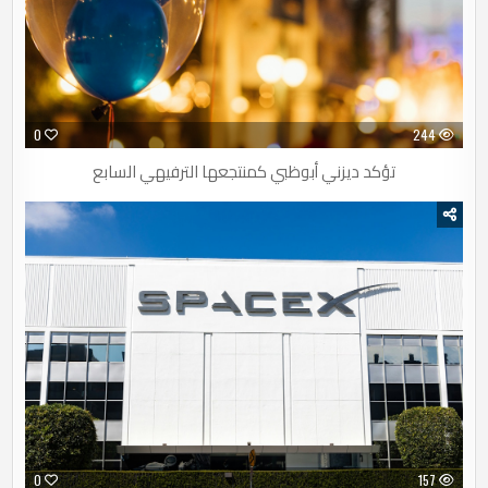
0
244
تؤكد ديزني أبوظبي كمنتجعها الترفيهي السابع
0
157