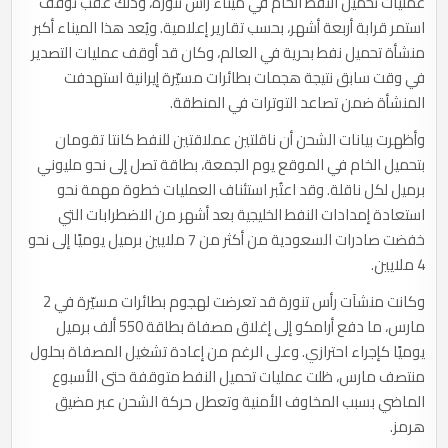
عمليات تحميل النفط الخام في ميناء رأس تنورة، وذلك عقب توقف
استمر قرابة أربعة أشهر، بحسب تقارير إعلامية. ويُعد هذا الميناء أكبر
منشأة تحميل نفط بحرية في العالم، وكان قد أوقف عمليات التصدير
في وقت سابق نتيجة هجمات بطائرات مسيّرة إيرانية استهدفت
المنشأة ضمن تصاعد التوترات في المنطقة.
وأظهرت بيانات الشحن أن ناقلتين عملاقتين للنفط كانتا تقومان
بتحميل الخام في الموقع يوم الجمعة، بطاقة تصل إلى نحو مليوني
برميل لكل ناقلة. وقد اعتُبر استئناف العمليات خطوة مهمة نحو
استعادة إمدادات النفط الخليجية بعد أشهر من الاضطرابات التي
خفضت صادرات السعودية من أكثر من 7 ملايين برميل يوميًا إلى نحو
4 ملايين.
وكانت منشآت رأس تنورة قد تعرضت لهجوم بطائرات مسيّرة في 2
مارس، ما دفع أرامكو إلى إغلاق مصفاة بطاقة 550 ألف برميل
يوميًا كإجراء احترازي. وعلى الرغم من إعادة تشغيل المصفاة بحلول
منتصف مارس، ظلت عمليات تحميل النفط متوقفة حتى الأسبوع
الماضي بسبب المخاوف الأمنية وتعطل حركة الشحن عبر مضيق
هرمز.