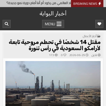
Ski
يقترب الاقتصاد العالمي من ركود أم أننا أمام دورة نمو جديدة؟
تراجع صع
BREAKING NEWS
t
أخبار البوابة
conten
MENU
POSTED
أخبار الأعمال
IN
مقتل 14 شخصًا في تحطم مروحية تابعة
لأرامكو السعودية في رأس تنورة
نادين
2026-06-29
0
173