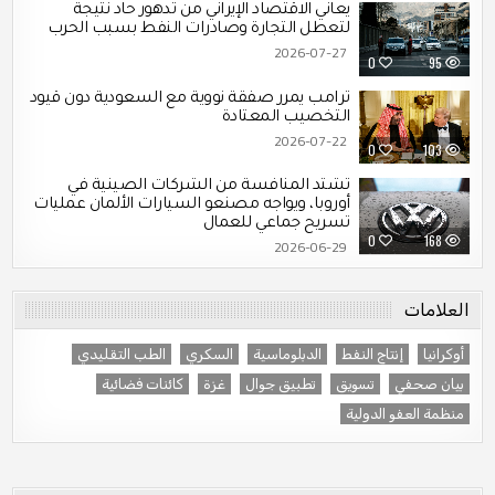
يعاني الاقتصاد الإيراني من تدهور حاد نتيجة
لتعطل التجارة وصادرات النفط بسبب الحرب
2026-07-27
0
95
ترامب يمرر صفقة نووية مع السعودية دون قيود
التخصيب المعتادة
2026-07-22
0
103
تشتد المنافسة من الشركات الصينية في
أوروبا، ويواجه مصنعو السيارات الألمان عمليات
تسريح جماعي للعمال
0
168
2026-06-29
العلامات
أوكرانيا
إنتاج النفط
الدبلوماسية
السكري
الطب التقليدي
بيان صحفي
تسويق
تطبيق جوال
غزة
كائنات فضائية
منظمة العفو الدولية