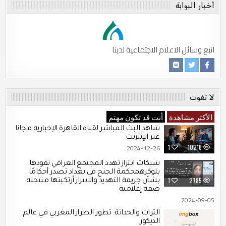
أخبار البوابة
اتبع وسائل الاعلام الاجتماعية لدينا
لا تفوت
الأكثر مشاهدة
أنت قد تكون مهتم
شاهد البث المباشر لقناة القاهرة الإخبارية مجانًا
عبر الإنترنت
2024-12-26
1
10218
شبكات ابتزاز تهدد المجتمع العراقي تقودها
بلوكرهمحكمة الجنح في بغداد تصدر أحكامًا
1
2785
بشأن جريمة التهديد والابتزاز أرتكبتها منتحلة
صفة إعلامية
2024-09-05
التراث والحداثة: تطور الطراز المغربي في عالم
الديكور