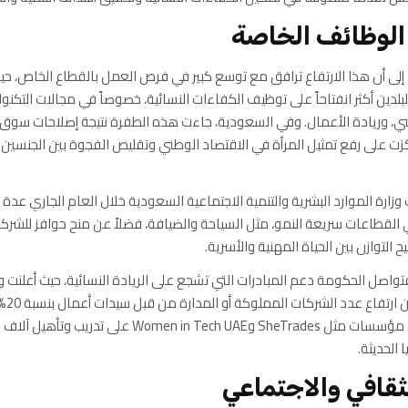
الوظائف الخاصة
 إلى أن هذا الارتفاع ترافق مع توسع كبير في فرص العمل بالقطاع الخاص، ح
بلدين أكثر انفتاحاً على توظيف الكفاءات النسائية، خصوصاً في مجالات التكنولو
ي، وريادة الأعمال. وفي السعودية، جاءت هذه الطفرة نتيجة إصلاحات سو
2، التي ركزت على رفع تمثيل المرأة في الاقتصاد الوطني وتقليص الفجوة بين الجنس
زارة الموارد البشرية والتنمية الاجتماعية السعودية خلال العام الجاري عدة 
القطاعات سريعة النمو، مثل السياحة والضيافة، فضلاً عن منح حوافز للشركات
ح التوازن بين الحياة المهنية والأسرية.
فتواصل الحكومة دعم المبادرات التي تشجع على الريادة النسائية، حيث أعلنت وز
المجتمع م
2024، فيما تعمل مؤسسات مثل SheTrades وWomen in Tech UAE عل
 الحديثة.
لثقافي والاجتماعي