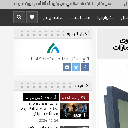
قترب الاقتصاد العالمي من ركود أم أننا أمام دورة نمو جديدة؟
تراجع صع
مال
تكنولوجيا
نمط الحياة
ثقافة وفن
أخبار البوابة
وي
ارات
اتبع وسائل الاعلام الاجتماعية لدينا
لا تفوت
الأكثر مشاهدة
أنت قد تكون مهتم
شاهد البث المباشر
لقناة القاهرة الإخبارية
مجانًا عبر الإنترنت
1
10218
2024-12-26