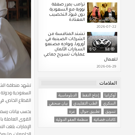
ترامب يمرر صفقة
نووية مع السعودية
دون قيود التخصيب
0
103
المعتادة
2026-07-22
تشتد المنافسة من
الشركات الصينية في
أوروبا، ويواجه مصنعو
0
168
السيارات الألمان
عمليات تسريح جماعي
للعمال
2026-06-29
العلامات
تشهد منطقة الشرق
السعودية ودولة ا
أوكرانيا
إنتاج النفط
الدبلوماسية
القطاع الخاص، في
السكري
الطب التقليدي
بيان صحفي
بحسب بيانات رسمي
تسويق
تطبيق جوال
غزة
كائنات فضائية
منظمة العفو الدولية
الجامعات، ما يعك