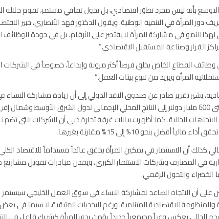
التوسع بأنه ليس مجرد تطوّر اقتصادي، بل تحول ثقافي مستمر، تقوم خلاله ا
ريف دور المرأة في التنمية الوطنية. ويقول الدكتور فهد الأنصاري، خبير الاقتص
هذا النمو في مشاركة المرأة لا يقتصر على الأرقام، بل في جودة الوظائف ال
اكز القرار وصناعة المستقبل الاقتصادي.”
ظائف القطاع الخاص يخلق فرصاً أكثر مرونة وإبداعاً، خصوصاً في الشركات ال
تقلالية المرأة ويزيد من تنوع بيئات العمل.”
ادية، يشير تقرير صادر عن صندوق النقد الدولي إلى أن زيادة مشاركة النساء
يمكن أن تضيف حتى 600 مليار دولار إلى الناتج المحلي الإجمالي لدول الشرق الأوسط وشمال 
تمرت الاتجاهات الحالية. كما أظهرت بيانات غرفة تجارة دبي أن الشركات التي تضم
مالياً أفضل بنحو 10% إلى 15% مقارنة بغيرها.
لي كذلك أن الاستثمار في تمكين المرأة يحقق عائداً مستداماً للاقتصاد الكلي، 
ية في المصارف وشركات الاستثمار الكبرى، ويقدن مبادرات تمويل مشاريع م
ا الخضراء والتحول الرقمي.
بين على أن الاتجاه الصاعد لمشاركة النساء في سوق العمل الخليجي سيستمر
والمنظومة الاقتصادية المتنامية. ورغم التحديات المتبقية، لا سيما في بع
تقدم الحالي يعكس وعياً مجتمعياً جديداً يؤمن بدور المرأة كشريك فاعل في ال