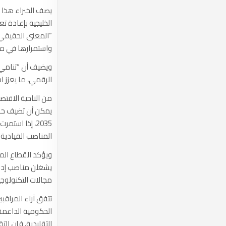
يصف الخبراء هذا 
الخليجية بإعادة تع
“المعنى الحقيقي ل
واستمرارها في مر
ويضيف أن “تنامي و
الرقمي، ما يعزز اس
من الناحية الاقتص
2035، إذا اس
المناصب القيادية تحقق أداء 
ويؤكد القطاع الما
يشغلن مناصب إدار
مجالات التكنولوجي
تتفق آراء المراق
الحكومية الداعمة 
التقليدية، فإن ال