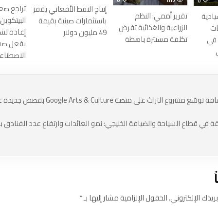
تراجع صع
إنتاج النفط الأفغاني يقفز
تقرير أممي: النظم
يادية
البيتكوين
باستثمارات صينية بقيمة
الزراعية والغذائية تفرض
ات
إعادة تش
49 مليون دولار
تكلفة مستترة باهظة
 في
بفعل صف
الاصطنا
هيئة دبي للثقافة توسّع مشروع التراث على منصة 
ريدك الإلكتروني.
الحقول الإلزامية مشار إليها بـ
*