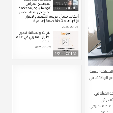
شبكات ابتزاز تهدد
المجتمع العراقي
1
2785
تقودها بلوكرهمحكمة
الجنح في بغداد تصدر
أحكامًا بشأن جريمة التهديد والابتزاز
أرتكبتها منتحلة صفة إعلامية
2024-09-05
التراث والحداثة: تطور
الطراز المغربي في عالم
الديكور
2024-05-09
1
2514
لمملكة العربية
نمو الوظائف في
ة المرأة في
فقط قبل أقل من عقد. وفي
ليوم قرابة نصف خريجي
ستدامة.