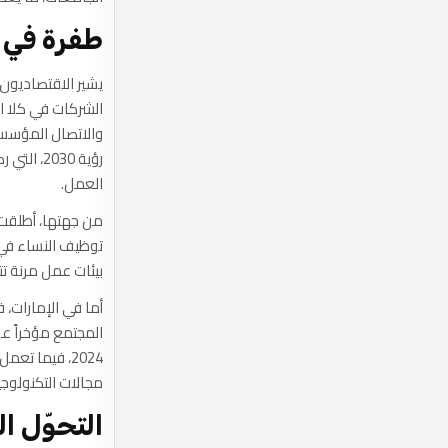
طفرة في 
يشير الاقتصاديون
الشركات في كلا ال
والاتصال المؤسس
رؤية 030
العمل.
من جهتها، أطلقت و
توظيف النساء في 
بيئات عمل مرنة تتي
أما في الإمارات، 
مجالات التكنولوجيا
التحوّل ا