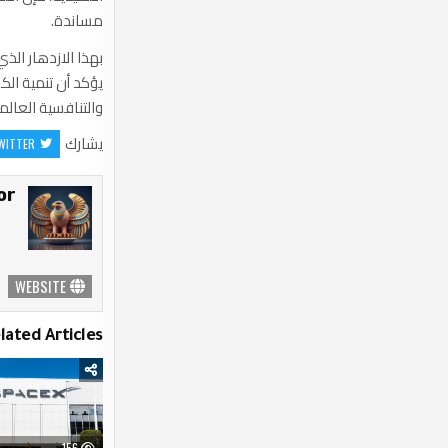
مساندة.
بهذا الازدهار الذ
يؤكد أن تنمية الك
والتنافسية العالمي
يشارك
WITTER
r:
WEBSITE
lated Articles
156